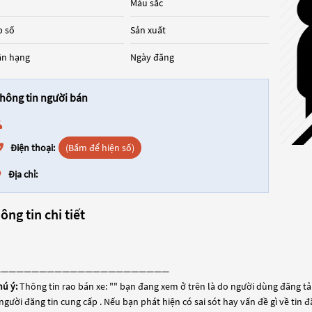
Màu sắc
 số
Sản xuất
ân hạng
Ngày đăng
hông tin người bán
Điện thoại:
(Bấm để hiện số)
Địa chỉ:
ông tin chi tiết
———————————————————————
hú ý:
Thông tin rao bán xe: "
" bạn đang xem ở trên là do người dùng đăng tải 
người đăng tin cung cấp . Nếu bạn phát hiện có sai sót hay vấn đề gì về tin 