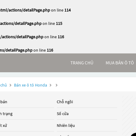
ml/actions/detailPage.php
on line
114
ctions/detailPage.php
on line
115
actions/detailPage.php
on line
116
s/detailPage.php
on line
116
TRANG CHỦ
MUA BÁN Ô TÔ
 chủ
Bán xe ô tô Honda
 bán
Chỗ ngồi
h trạng
Số cửa
t xứ
Nhiên liệu