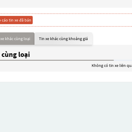
 cáo tin xe đã bán
 xe khác cùng loại
Tin xe khác cùng khoảng giá
 cùng loại
Không có tin xe liên q