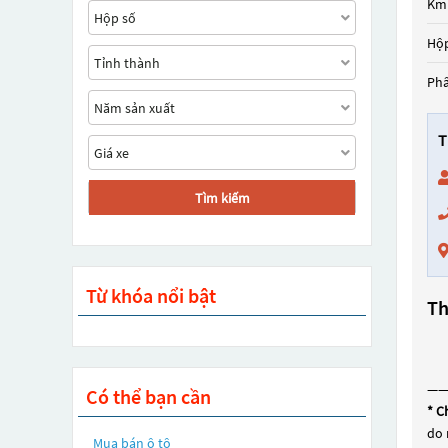
Km
Hộp
Ph
T
Tìm kiếm
Từ khóa nổi bật
Th
—
Có thể bạn cần
* C
do 
Mua bán ô tô