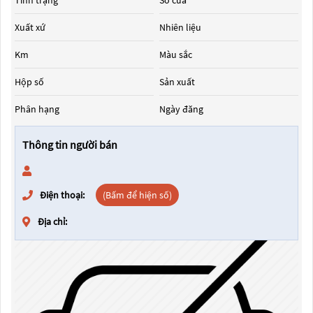
Tình trạng
Số cửa
Xuất xứ
Nhiên liệu
Km
Màu sắc
Hộp số
Sản xuất
Phân hạng
Ngày đăng
Thông tin người bán
Điện thoại:
(Bấm để hiện số)
Địa chỉ: