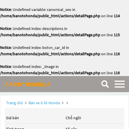
Notice
: Undefined variable: canonical_seo in
/home/banotohonda/public_html/actions/detailPage.php
on line
114
Notice
: Undefined index: descriptions in
/home/banotohonda/public_html/actions/detailPage.php
on line
115
Notice
: Undefined index: botvn_car_id in
/home/banotohonda/public_html/actions/detailPage.php
on line
116
Notice
: Undefined index: _image in
/home/banotohonda/public_html/actions/detailPage.php
on line
116
Trang chủ
Bán xe ô tô Honda
Giá bán
Chỗ ngồi