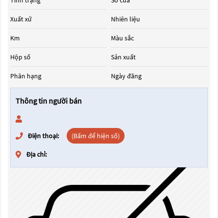
Tình trạng
Số cửa
Xuất xứ
Nhiên liệu
Km
Màu sắc
Hộp số
Sản xuất
Phân hạng
Ngày đăng
Thông tin người bán
Điện thoại:
(Bấm để hiện số)
Địa chỉ: