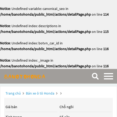
Notice
: Undefined variable: canonical_seo in
/home/banotohonda/public_html/actions/detailPage.php
on line
114
Notice
: Undefined index: descriptions in
/home/banotohonda/public_html/actions/detailPage.php
on line
115
Notice
: Undefined index: botvn_car_id in
/home/banotohonda/public_html/actions/detailPage.php
on line
116
Notice
: Undefined index: _image in
/home/banotohonda/public_html/actions/detailPage.php
on line
116
Trang chủ
Bán xe ô tô Honda
Giá bán
Chỗ ngồi