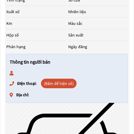
Tình trạng
Số cửa
Xuất xứ
Nhiên liệu
Km
Màu sắc
Hộp số
Sản xuất
Phân hạng
Ngày đăng
Thông tin người bán
Điện thoại:
(Bấm để hiện số)
Địa chỉ: