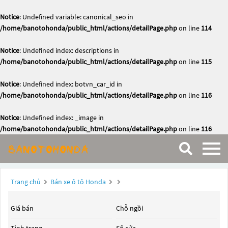
Notice
: Undefined variable: canonical_seo in
/home/banotohonda/public_html/actions/detailPage.php
on line
114
Notice
: Undefined index: descriptions in
/home/banotohonda/public_html/actions/detailPage.php
on line
115
Notice
: Undefined index: botvn_car_id in
/home/banotohonda/public_html/actions/detailPage.php
on line
116
Notice
: Undefined index: _image in
/home/banotohonda/public_html/actions/detailPage.php
on line
116
Trang chủ
Bán xe ô tô Honda
Giá bán
Chỗ ngồi