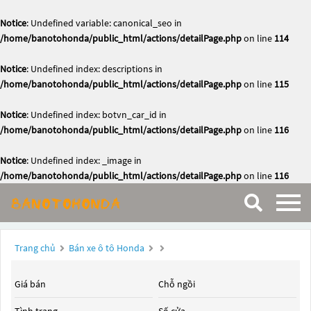
Notice
: Undefined variable: canonical_seo in
/home/banotohonda/public_html/actions/detailPage.php
on line
114
Notice
: Undefined index: descriptions in
/home/banotohonda/public_html/actions/detailPage.php
on line
115
Notice
: Undefined index: botvn_car_id in
/home/banotohonda/public_html/actions/detailPage.php
on line
116
Notice
: Undefined index: _image in
/home/banotohonda/public_html/actions/detailPage.php
on line
116
Trang chủ
Bán xe ô tô Honda
Giá bán
Chỗ ngồi