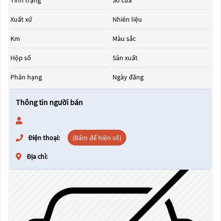
Tình trạng
Số cửa
Xuất xứ
Nhiên liệu
Km
Màu sắc
Hộp số
Sản xuất
Phân hạng
Ngày đăng
Thông tin người bán
Điện thoại:
(Bấm để hiện số)
Địa chỉ: