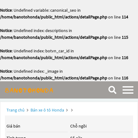
Notice
: Undefined variable: canonical_seo in
/home/banotohonda/public_html/actions/detailPage.php
on line
114
Notice
: Undefined index: descriptions in
/home/banotohonda/public_html/actions/detailPage.php
on line
115
Notice
: Undefined index: botvn_car_id in
/home/banotohonda/public_html/actions/detailPage.php
on line
116
Notice
: Undefined index: _image in
/home/banotohonda/public_html/actions/detailPage.php
on line
116
Trang chủ
Bán xe ô tô Honda
Giá bán
Chỗ ngồi