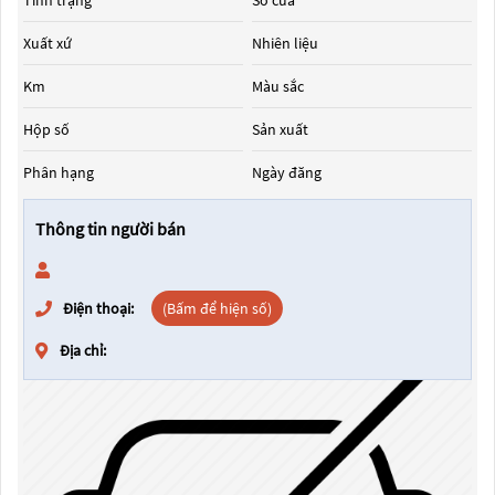
Tình trạng
Số cửa
Xuất xứ
Nhiên liệu
Km
Màu sắc
Hộp số
Sản xuất
Phân hạng
Ngày đăng
Thông tin người bán
Điện thoại:
(Bấm để hiện số)
Địa chỉ: