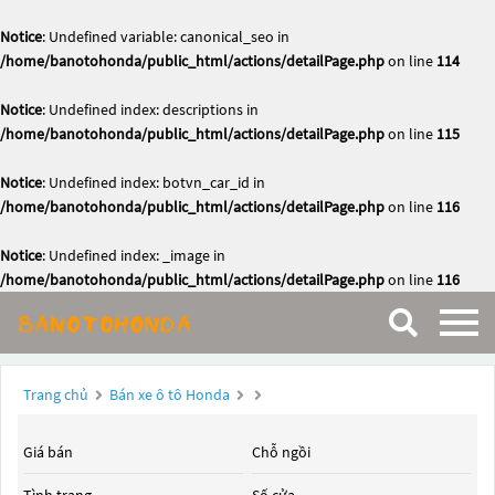
Notice
: Undefined variable: canonical_seo in
/home/banotohonda/public_html/actions/detailPage.php
on line
114
Notice
: Undefined index: descriptions in
/home/banotohonda/public_html/actions/detailPage.php
on line
115
Notice
: Undefined index: botvn_car_id in
/home/banotohonda/public_html/actions/detailPage.php
on line
116
Notice
: Undefined index: _image in
/home/banotohonda/public_html/actions/detailPage.php
on line
116
Trang chủ
Bán xe ô tô Honda
Giá bán
Chỗ ngồi