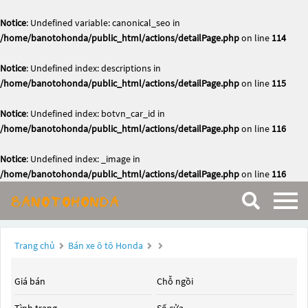
Notice
: Undefined variable: canonical_seo in
/home/banotohonda/public_html/actions/detailPage.php
on line
114
Notice
: Undefined index: descriptions in
/home/banotohonda/public_html/actions/detailPage.php
on line
115
Notice
: Undefined index: botvn_car_id in
/home/banotohonda/public_html/actions/detailPage.php
on line
116
Notice
: Undefined index: _image in
/home/banotohonda/public_html/actions/detailPage.php
on line
116
Trang chủ
Bán xe ô tô Honda
Giá bán
Chỗ ngồi