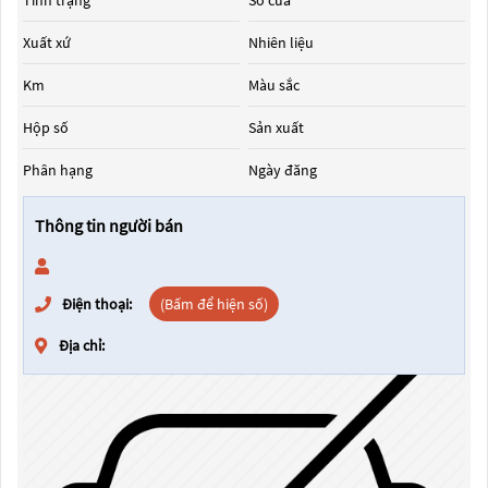
Tình trạng
Số cửa
Xuất xứ
Nhiên liệu
Km
Màu sắc
Hộp số
Sản xuất
Phân hạng
Ngày đăng
Thông tin người bán
Điện thoại:
(Bấm để hiện số)
Địa chỉ: