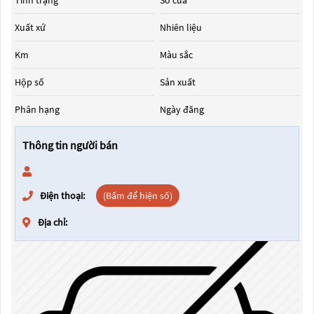
Tình trạng
Số cửa
Xuất xứ
Nhiên liệu
Km
Màu sắc
Hộp số
Sản xuất
Phân hạng
Ngày đăng
Thông tin người bán
Điện thoại:
(Bấm để hiện số)
Địa chỉ: