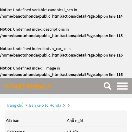
Notice
: Undefined variable: canonical_seo in
/home/banotohonda/public_html/actions/detailPage.php
on line
114
Notice
: Undefined index: descriptions in
/home/banotohonda/public_html/actions/detailPage.php
on line
115
Notice
: Undefined index: botvn_car_id in
/home/banotohonda/public_html/actions/detailPage.php
on line
116
Notice
: Undefined index: _image in
/home/banotohonda/public_html/actions/detailPage.php
on line
116
Trang chủ
Bán xe ô tô Honda
Giá bán
Chỗ ngồi