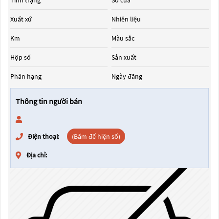
Tình trạng
Số cửa
Xuất xứ
Nhiên liệu
Km
Màu sắc
Hộp số
Sản xuất
Phân hạng
Ngày đăng
Thông tin người bán
Điện thoại:
(Bấm để hiện số)
Địa chỉ: