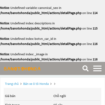
Notice
: Undefined variable: canonical_seo in
/home/banotohonda/public_html/actions/detailPage.php
on line
114
Notice
: Undefined index: descriptions in
/home/banotohonda/public_html/actions/detailPage.php
on line
115
Notice
: Undefined index: botvn_car_id in
/home/banotohonda/public_html/actions/detailPage.php
on line
116
Notice
: Undefined index: _image in
/home/banotohonda/public_html/actions/detailPage.php
on line
116
Trang chủ
Bán xe ô tô Honda
Giá bán
Chỗ ngồi