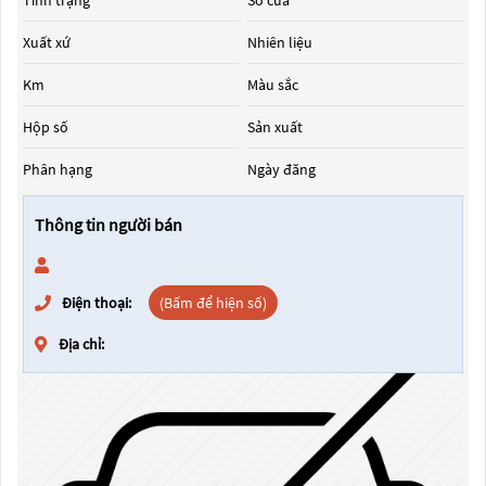
Tình trạng
Số cửa
Xuất xứ
Nhiên liệu
Km
Màu sắc
Hộp số
Sản xuất
Phân hạng
Ngày đăng
Thông tin người bán
Điện thoại:
(Bấm để hiện số)
Địa chỉ: