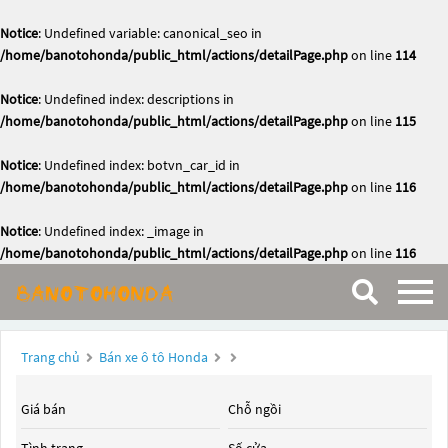
Notice
: Undefined variable: canonical_seo in
/home/banotohonda/public_html/actions/detailPage.php
on line
114
Notice
: Undefined index: descriptions in
/home/banotohonda/public_html/actions/detailPage.php
on line
115
Notice
: Undefined index: botvn_car_id in
/home/banotohonda/public_html/actions/detailPage.php
on line
116
Notice
: Undefined index: _image in
/home/banotohonda/public_html/actions/detailPage.php
on line
116
Trang chủ
Bán xe ô tô Honda
Giá bán
Chỗ ngồi