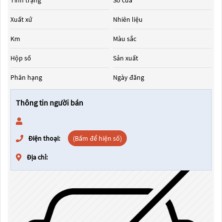
Tình trạng
Số cửa
Xuất xứ
Nhiên liệu
Km
Màu sắc
Hộp số
Sản xuất
Phân hạng
Ngày đăng
Thông tin người bán
Điện thoại:
(Bấm để hiện số)
Địa chỉ: