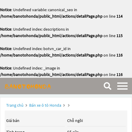
Notice
: Undefined variable: canonical_seo in
/home/banotohonda/public_html/actions/detailPage.php
on line
114
Notice
: Undefined index: descriptions in
/home/banotohonda/public_html/actions/detailPage.php
on line
115
Notice
: Undefined index: botvn_car_id in
/home/banotohonda/public_html/actions/detailPage.php
on line
116
Notice
: Undefined index: _image in
/home/banotohonda/public_html/actions/detailPage.php
on line
116
Trang chủ
Bán xe ô tô Honda
Giá bán
Chỗ ngồi