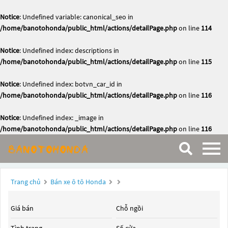
Notice
: Undefined variable: canonical_seo in
/home/banotohonda/public_html/actions/detailPage.php
on line
114
Notice
: Undefined index: descriptions in
/home/banotohonda/public_html/actions/detailPage.php
on line
115
Notice
: Undefined index: botvn_car_id in
/home/banotohonda/public_html/actions/detailPage.php
on line
116
Notice
: Undefined index: _image in
/home/banotohonda/public_html/actions/detailPage.php
on line
116
Trang chủ
Bán xe ô tô Honda
Giá bán
Chỗ ngồi