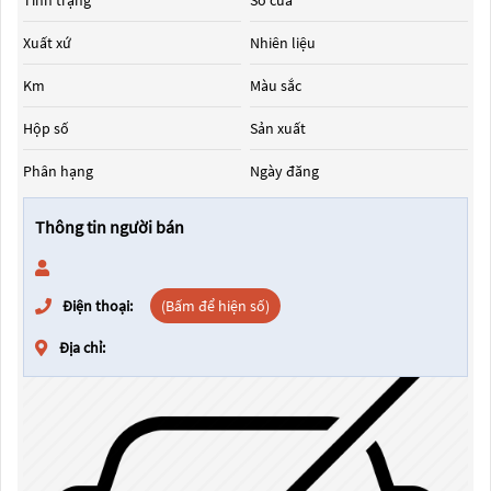
Tình trạng
Số cửa
Xuất xứ
Nhiên liệu
Km
Màu sắc
Hộp số
Sản xuất
Phân hạng
Ngày đăng
Thông tin người bán
Điện thoại:
(Bấm để hiện số)
Địa chỉ: