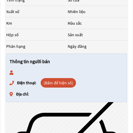
Tình trạng
Số cửa
Xuất xứ
Nhiên liệu
Km
Màu sắc
Hộp số
Sản xuất
Phân hạng
Ngày đăng
Thông tin người bán
Điện thoại:
(Bấm để hiện số)
Địa chỉ: