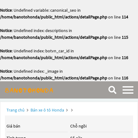
Notice
: Undefined variable: canonical_seo in
/home/banotohonda/public_html/actions/detailPage.php
on line
114
Notice
: Undefined index: descriptions in
/home/banotohonda/public_html/actions/detailPage.php
on line
115
Notice
: Undefined index: botvn_car_id in
/home/banotohonda/public_html/actions/detailPage.php
on line
116
Notice
: Undefined index: _image in
/home/banotohonda/public_html/actions/detailPage.php
on line
116
Trang chủ
Bán xe ô tô Honda
Giá bán
Chỗ ngồi