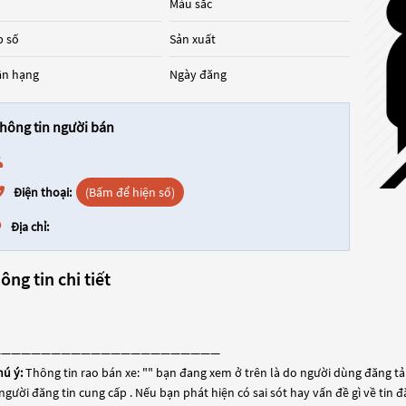
Màu sắc
 số
Sản xuất
ân hạng
Ngày đăng
hông tin người bán
Điện thoại:
(Bấm để hiện số)
Địa chỉ:
ông tin chi tiết
———————————————————————
hú ý:
Thông tin rao bán xe: "
" bạn đang xem ở trên là do người dùng đăng tải 
người đăng tin cung cấp . Nếu bạn phát hiện có sai sót hay vấn đề gì về tin 