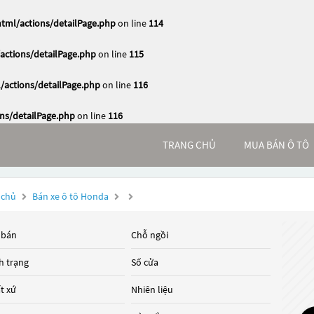
ml/actions/detailPage.php
on line
114
ctions/detailPage.php
on line
115
actions/detailPage.php
on line
116
s/detailPage.php
on line
116
TRANG CHỦ
MUA BÁN Ô TÔ
 chủ
Bán xe ô tô Honda
 bán
Chỗ ngồi
h trạng
Số cửa
t xứ
Nhiên liệu