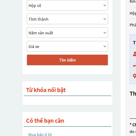
Km
Hộp
Ph
T
Tìm kiếm
Từ khóa nổi bật
Th
—
Có thể bạn cần
* C
do 
Mua bán ô tô