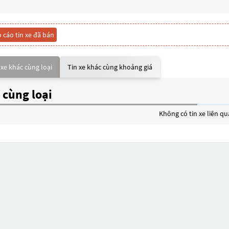
 cáo tin xe đã bán
 xe khác cùng loại
Tin xe khác cùng khoảng giá
 cùng loại
Không có tin xe liên q