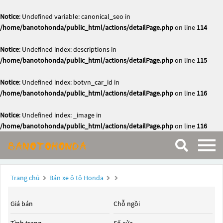
Notice
: Undefined variable: canonical_seo in
/home/banotohonda/public_html/actions/detailPage.php
on line
114
Notice
: Undefined index: descriptions in
/home/banotohonda/public_html/actions/detailPage.php
on line
115
Notice
: Undefined index: botvn_car_id in
/home/banotohonda/public_html/actions/detailPage.php
on line
116
Notice
: Undefined index: _image in
/home/banotohonda/public_html/actions/detailPage.php
on line
116
Trang chủ
Bán xe ô tô Honda
Giá bán
Chỗ ngồi