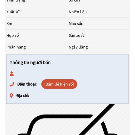
Tình trạng
Số cửa
Xuất xứ
Nhiên liệu
Km
Màu sắc
Hộp số
Sản xuất
Phân hạng
Ngày đăng
Thông tin người bán
Điện thoại:
(Bấm để hiện số)
Địa chỉ: