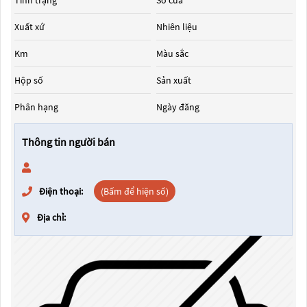
Tình trạng
Số cửa
Xuất xứ
Nhiên liệu
Km
Màu sắc
Hộp số
Sản xuất
Phân hạng
Ngày đăng
Thông tin người bán
Điện thoại:
(Bấm để hiện số)
Địa chỉ: