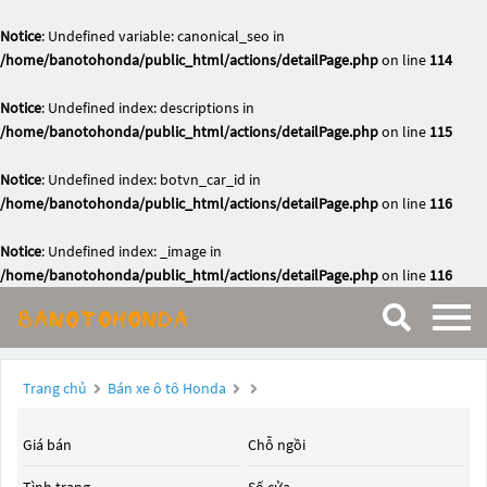
Notice
: Undefined variable: canonical_seo in
/home/banotohonda/public_html/actions/detailPage.php
on line
114
Notice
: Undefined index: descriptions in
/home/banotohonda/public_html/actions/detailPage.php
on line
115
Notice
: Undefined index: botvn_car_id in
/home/banotohonda/public_html/actions/detailPage.php
on line
116
Notice
: Undefined index: _image in
/home/banotohonda/public_html/actions/detailPage.php
on line
116
Trang chủ
Bán xe ô tô Honda
Giá bán
Chỗ ngồi