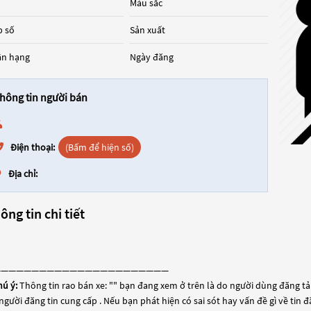
Màu sắc
 số
Sản xuất
ân hạng
Ngày đăng
hông tin người bán
Điện thoại:
(Bấm để hiện số)
Địa chỉ:
ông tin chi tiết
———————————————————————
hú ý:
Thông tin rao bán xe: "
" bạn đang xem ở trên là do người dùng đăng tải 
người đăng tin cung cấp . Nếu bạn phát hiện có sai sót hay vấn đề gì về tin 