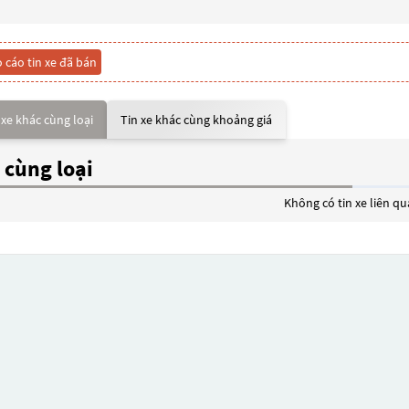
 cáo tin xe đã bán
 xe khác cùng loại
Tin xe khác cùng khoảng giá
 cùng loại
Không có tin xe liên q