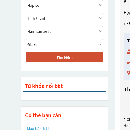
Km
Hộp
Ph
T
Tìm kiếm
Từ khóa nổi bật
Th
—
Có thể bạn cần
* C
do 
Mua bán ô tô