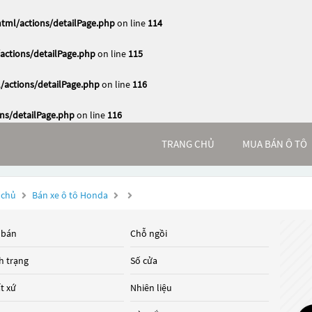
ml/actions/detailPage.php
on line
114
ctions/detailPage.php
on line
115
actions/detailPage.php
on line
116
s/detailPage.php
on line
116
TRANG CHỦ
MUA BÁN Ô TÔ
 chủ
Bán xe ô tô Honda
 bán
Chỗ ngồi
h trạng
Số cửa
t xứ
Nhiên liệu