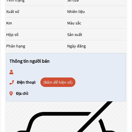
Tình trạng
Số cửa
Xuất xứ
Nhiên liệu
Km
Màu sắc
Hộp số
Sản xuất
Phân hạng
Ngày đăng
Thông tin người bán
Điện thoại:
(Bấm để hiện số)
Địa chỉ: