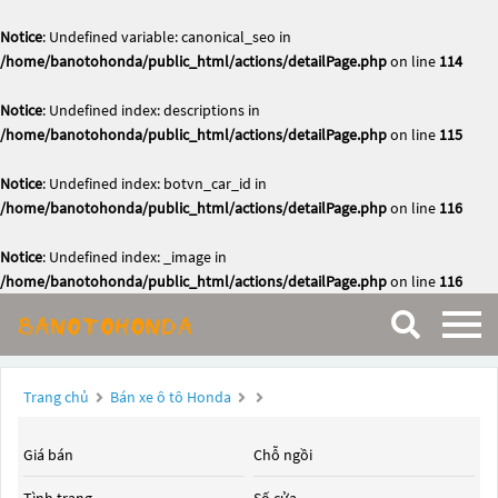
Notice
: Undefined variable: canonical_seo in
/home/banotohonda/public_html/actions/detailPage.php
on line
114
Notice
: Undefined index: descriptions in
/home/banotohonda/public_html/actions/detailPage.php
on line
115
Notice
: Undefined index: botvn_car_id in
/home/banotohonda/public_html/actions/detailPage.php
on line
116
Notice
: Undefined index: _image in
/home/banotohonda/public_html/actions/detailPage.php
on line
116
Trang chủ
Bán xe ô tô Honda
Giá bán
Chỗ ngồi