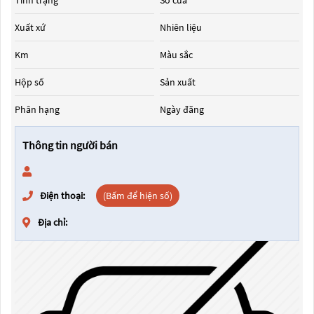
Tình trạng
Số cửa
Xuất xứ
Nhiên liệu
Km
Màu sắc
Hộp số
Sản xuất
Phân hạng
Ngày đăng
Thông tin người bán
Điện thoại:
(Bấm để hiện số)
Địa chỉ: