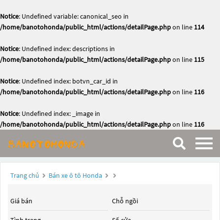
Notice
: Undefined variable: canonical_seo in
/home/banotohonda/public_html/actions/detailPage.php
on line
114
Notice
: Undefined index: descriptions in
/home/banotohonda/public_html/actions/detailPage.php
on line
115
Notice
: Undefined index: botvn_car_id in
/home/banotohonda/public_html/actions/detailPage.php
on line
116
Notice
: Undefined index: _image in
/home/banotohonda/public_html/actions/detailPage.php
on line
116
Trang chủ
Bán xe ô tô Honda
Giá bán
Chỗ ngồi