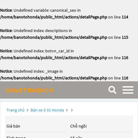
Notice
: Undefined variable: canonical_seo in
/home/banotohonda/public_html/actions/detailPage.php
on line
114
Notice
: Undefined index: descriptions in
/home/banotohonda/public_html/actions/detailPage.php
on line
115
Notice
: Undefined index: botvn_car_id in
/home/banotohonda/public_html/actions/detailPage.php
on line
116
Notice
: Undefined index: _image in
/home/banotohonda/public_html/actions/detailPage.php
on line
116
Trang chủ
Bán xe ô tô Honda
Giá bán
Chỗ ngồi