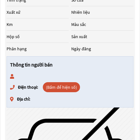
Tình trạng
Số cửa
Xuất xứ
Nhiên liệu
Km
Màu sắc
Hộp số
Sản xuất
Phân hạng
Ngày đăng
Thông tin người bán
Điện thoại:
(Bấm để hiện số)
Địa chỉ: