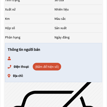
Tình trạng
Số cửa
Xuất xứ
Nhiên liệu
Km
Màu sắc
Hộp số
Sản xuất
Phân hạng
Ngày đăng
Thông tin người bán
Điện thoại:
(Bấm để hiện số)
Địa chỉ: