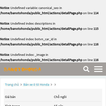
Notice
: Undefined variable: canonical_seo in
/home/banotohonda/public_html/actions/detailPage.php
on line
114
Notice
: Undefined index: descriptions in
/home/banotohonda/public_html/actions/detailPage.php
on line
115
Notice
: Undefined index: botvn_car_id in
/home/banotohonda/public_html/actions/detailPage.php
on line
116
Notice
: Undefined index: _image in
/home/banotohonda/public_html/actions/detailPage.php
on line
116
Trang chủ
Bán xe ô tô Honda
Giá bán
Chỗ ngồi