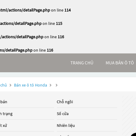
ml/actions/detailPage.php
on line
114
ctions/detailPage.php
on line
115
actions/detailPage.php
on line
116
s/detailPage.php
on line
116
TRANG CHỦ
MUA BÁN Ô TÔ
 chủ
Bán xe ô tô Honda
 bán
Chỗ ngồi
h trạng
Số cửa
t xứ
Nhiên liệu