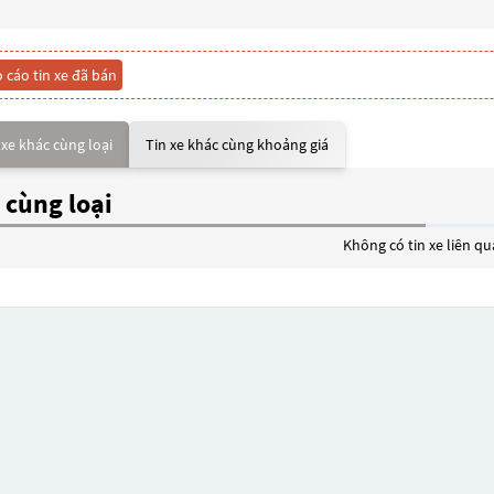
 cáo tin xe đã bán
 xe khác cùng loại
Tin xe khác cùng khoảng giá
 cùng loại
Không có tin xe liên q