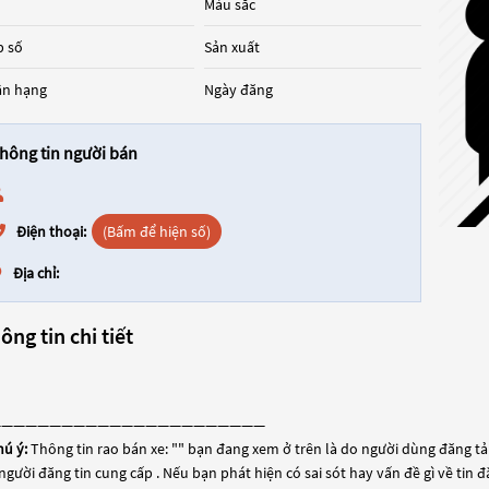
Màu sắc
 số
Sản xuất
ân hạng
Ngày đăng
hông tin người bán
Điện thoại:
(Bấm để hiện số)
Địa chỉ:
ông tin chi tiết
———————————————————————
hú ý:
Thông tin rao bán xe: "
" bạn đang xem ở trên là do người dùng đăng tải 
người đăng tin cung cấp . Nếu bạn phát hiện có sai sót hay vấn đề gì về tin 