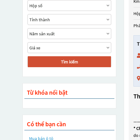
Km
Hộp
Ph
T
Tìm kiếm
Từ khóa nổi bật
Th
—
Có thể bạn cần
* C
do 
Mua bán ô tô