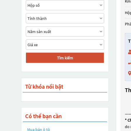
Km
Hộp
Ph
T
Tìm kiếm
Từ khóa nổi bật
Th
—
Có thể bạn cần
* C
do 
Mua bán ô tô