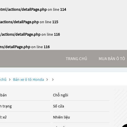
ml/actions/detailPage.php
on line
114
ctions/detailPage.php
on line
115
actions/detailPage.php
on line
116
s/detailPage.php
on line
116
TRANG CHỦ
MUA BÁN Ô TÔ
 chủ
Bán xe ô tô Honda
 bán
Chỗ ngồi
h trạng
Số cửa
t xứ
Nhiên liệu