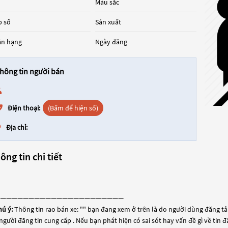
Màu sắc
 số
Sản xuất
ân hạng
Ngày đăng
hông tin người bán
Điện thoại:
(Bấm để hiện số)
Địa chỉ:
ông tin chi tiết
———————————————————————
hú ý:
Thông tin rao bán xe: "
" bạn đang xem ở trên là do người dùng đăng tải 
người đăng tin cung cấp . Nếu bạn phát hiện có sai sót hay vấn đề gì về tin 