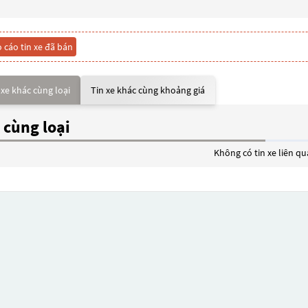
 cáo tin xe đã bán
 xe khác cùng loại
Tin xe khác cùng khoảng giá
 cùng loại
Không có tin xe liên q