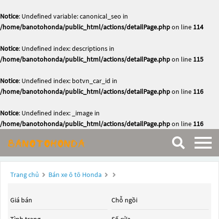
Notice
: Undefined variable: canonical_seo in
/home/banotohonda/public_html/actions/detailPage.php
on line
114
Notice
: Undefined index: descriptions in
/home/banotohonda/public_html/actions/detailPage.php
on line
115
Notice
: Undefined index: botvn_car_id in
/home/banotohonda/public_html/actions/detailPage.php
on line
116
Notice
: Undefined index: _image in
/home/banotohonda/public_html/actions/detailPage.php
on line
116
Trang chủ
Bán xe ô tô Honda
Giá bán
Chỗ ngồi