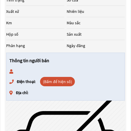
Tình trạng
Số cửa
Xuất xứ
Nhiên liệu
Km
Màu sắc
Hộp số
Sản xuất
Phân hạng
Ngày đăng
Thông tin người bán
Điện thoại:
(Bấm để hiện số)
Địa chỉ: