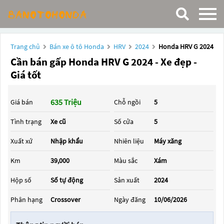
Trang chủ
Bán xe ô tô Honda
HRV
2024
Honda HRV G 2024
Cần bán gấp Honda HRV G 2024 - Xe đẹp -
Giá tốt
635 Triệu
Giá bán
Chỗ ngồi
5
Tình trạng
Xe cũ
Số cửa
5
Xuất xứ
Nhập khẩu
Nhiên liệu
Máy xăng
Km
39,000
Màu sắc
Xám
Hộp số
Số tự động
Sản xuất
2024
Phân hạng
Crossover
Ngày đăng
10/06/2026