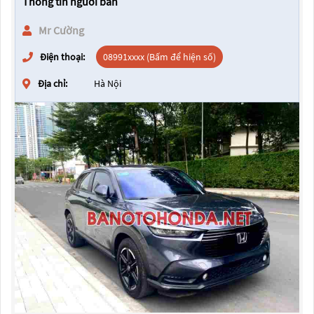
Thông tin người bán
Mr Cường
Điện thoại:
08991xxxx (Bấm để hiện số)
Địa chỉ:
Hà Nội