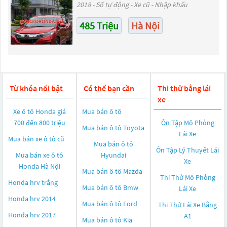
2018 - Số tự động - Xe cũ - Nhập khẩu
485 Triệu
Hà Nội
Từ khóa nổi bật
Có thể bạn cần
Thi thử bằng lái
xe
Xe ô tô Honda giá
Mua bán ô tô
700 đến 800 triệu
Ôn Tập Mô Phỏng
Mua bán ô tô
Toyota
Lái Xe
Mua bán xe ô tô cũ
Mua bán ô tô
Ôn Tập Lý Thuyết Lái
Mua bán xe ô tô
Hyundai
Xe
Honda Hà Nội
Mua bán ô tô
Mazda
Thi Thử Mô Phỏng
Honda hrv trắng
Mua bán ô tô
Bmw
Lái Xe
Honda hrv 2014
Mua bán ô tô
Ford
Thi Thử Lái Xe Bằng
Honda hrv 2017
A1
Mua bán ô tô
Kia