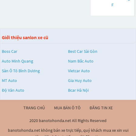
F
Giới thiệu sanlon xe cũ
Boss Car
Best Car Sài Gòn
Auto Minh Quang
Nam Bắc Auto
Sàn Ô Tô Bình Dương
Vietcar Auto
MT Auto
Gia Huy Auto
Độ Vân Auto
Bcar Hà Nội
TRANG CHỦ
MUA BÁN Ô TÔ
ĐĂNG TIN XE
2020 banotohonda.net All Rights Reserved
banotohonda.net không bán xe trực tiếp, quý khách mua xe xin vui