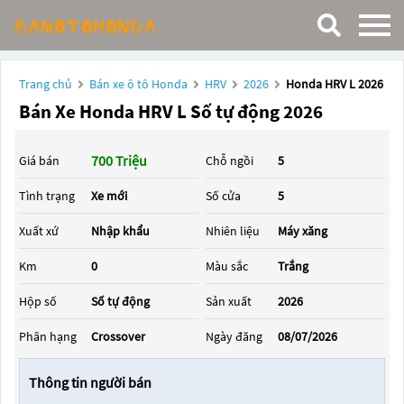
Trang chủ
Bán xe ô tô Honda
HRV
2026
Honda HRV L 2026
Bán Xe Honda HRV L Số tự động 2026
700 Triệu
Giá bán
Chỗ ngồi
5
Tình trạng
Xe mới
Số cửa
5
Xuất xứ
Nhập khẩu
Nhiên liệu
Máy xăng
Km
0
Màu sắc
Trắng
Hộp số
Số tự động
Sản xuất
2026
Phân hạng
Crossover
Ngày đăng
08/07/2026
Thông tin người bán