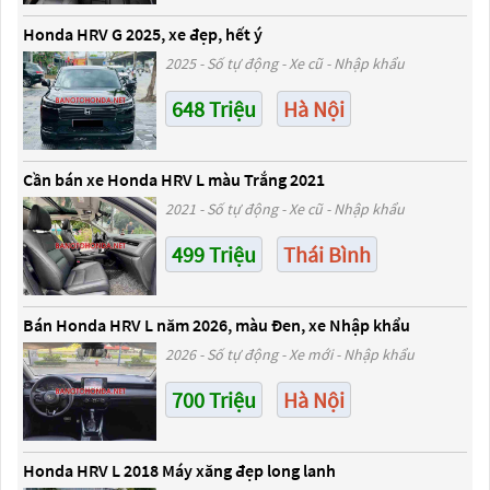
Honda HRV G 2025, xe đẹp, hết ý
2025 - Số tự động - Xe cũ - Nhập khẩu
648 Triệu
Hà Nội
Cần bán xe Honda HRV L màu Trắng 2021
2021 - Số tự động - Xe cũ - Nhập khẩu
499 Triệu
Thái Bình
Bán Honda HRV L năm 2026, màu Đen, xe Nhập khẩu
2026 - Số tự động - Xe mới - Nhập khẩu
700 Triệu
Hà Nội
Honda HRV L 2018 Máy xăng đẹp long lanh