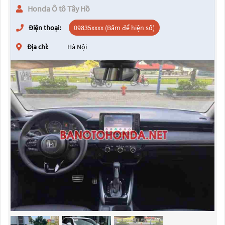
Honda Ô tô Tây Hồ
Điện thoại:
09835xxxx (Bấm để hiện số)
Địa chỉ:
Hà Nội