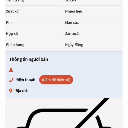
Tình trạng
Số cửa
Xuất xứ
Nhiên liệu
Km
Màu sắc
Hộp số
Sản xuất
Phân hạng
Ngày đăng
Thông tin người bán
Điện thoại:
(Bấm để hiện số)
Địa chỉ: