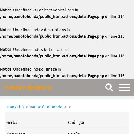
Notice
: Undefined variable: canonical_seo in
/home/banotohonda/public_html/actions/detailPage.php
on line
114
Notice
: Undefined index: descriptions in
/home/banotohonda/public_html/actions/detailPage.php
on line
115
Notice
: Undefined index: botvn_car_id in
/home/banotohonda/public_html/actions/detailPage.php
on line
116
Notice
: Undefined index: _image in
/home/banotohonda/public_html/actions/detailPage.php
on line
116
Trang chủ
Bán xe ô tô Honda
Giá bán
Chỗ ngồi