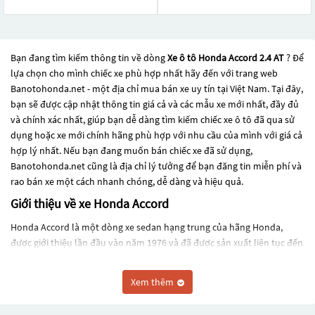
Bạn đang tìm kiếm thông tin về dòng
Xe ô tô Honda Accord 2.4 AT
? Để
lựa chọn cho mình chiếc xe phù hợp nhất hãy đến với trang web
Banotohonda.net - một địa chỉ mua bán xe uy tín tại Việt Nam. Tại đây,
bạn sẽ được cập nhật thông tin giá cả và các mẫu xe mới nhất, đầy đủ
và chính xác nhất, giúp bạn dễ dàng tìm kiếm chiếc xe ô tô đã qua sử
dụng hoặc xe mới chính hãng phù hợp với nhu cầu của mình với giá cả
hợp lý nhất. Nếu bạn đang muốn bán chiếc xe đã sử dụng,
Banotohonda.net cũng là địa chỉ lý tưởng để bạn đăng tin miễn phí và
rao bán xe một cách nhanh chóng, dễ dàng và hiệu quả.
Giới thiệu về xe Honda Accord
Honda Accord là một dòng xe sedan hạng trung của hãng Honda,
được giới thiệu lần đầu vào năm 1976 và đã được sản xuất liên tục đến
ngày nay. Honda Accord đã trở thành một trong những dòng xe bán
chạy nhất trên thị trường toàn cầu, đặc biệt là tại thị trường Bắc Mỹ.
Xem thêm
Phiên bản hiện tại của Honda Accord được ra mắt vào năm 2018 và đã
trải qua một số cải tiến và nâng cấp tính năng để tăng cường sức cạnh