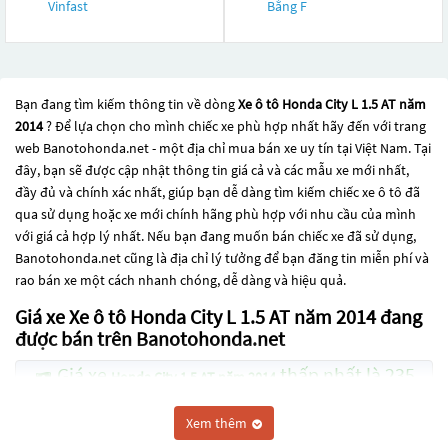
Vinfast
Bằng F
Bạn đang tìm kiếm thông tin về dòng
Xe ô tô Honda City L 1.5 AT năm
2014
? Để lựa chọn cho mình chiếc xe phù hợp nhất hãy đến với trang
web Banotohonda.net - một địa chỉ mua bán xe uy tín tại Việt Nam. Tại
đây, bạn sẽ được cập nhật thông tin giá cả và các mẫu xe mới nhất,
đầy đủ và chính xác nhất, giúp bạn dễ dàng tìm kiếm chiếc xe ô tô đã
qua sử dụng hoặc xe mới chính hãng phù hợp với nhu cầu của mình
với giá cả hợp lý nhất. Nếu bạn đang muốn bán chiếc xe đã sử dụng,
Banotohonda.net cũng là địa chỉ lý tưởng để bạn đăng tin miễn phí và
rao bán xe một cách nhanh chóng, dễ dàng và hiệu quả.
Giá xe Xe ô tô Honda City L 1.5 AT năm 2014 đang
được bán trên Banotohonda.net
Giá xe
thấp nhất là 235
Honda City 1.5 AT năm 2014
Triệu
Xem thêm
Giá xe
thấp nhất là 165
Honda City 1.5 MT năm 2014