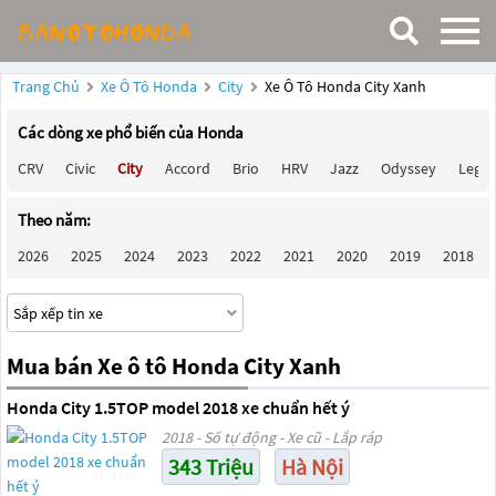
Trang Chủ
Xe Ô Tô Honda
City
Xe Ô Tô Honda City Xanh
Các dòng xe phổ biến của Honda
CRV
Civic
City
Accord
Brio
HRV
Jazz
Odyssey
Lege
Theo năm:
2026
2025
2024
2023
2022
2021
2020
2019
2018
Mua bán Xe ô tô Honda City Xanh
Honda City 1.5TOP model 2018 xe chuẩn hết ý
2018 - Số tự động - Xe cũ - Lắp ráp
343 Triệu
Hà Nội