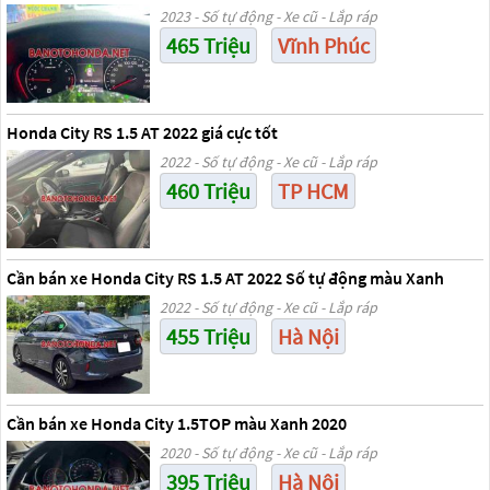
2023 - Số tự động - Xe cũ - Lắp ráp
465 Triệu
Vĩnh Phúc
Honda City RS 1.5 AT 2022 giá cực tốt
2022 - Số tự động - Xe cũ - Lắp ráp
460 Triệu
TP HCM
Cần bán xe Honda City RS 1.5 AT 2022 Số tự động màu Xanh
2022 - Số tự động - Xe cũ - Lắp ráp
455 Triệu
Hà Nội
Cần bán xe Honda City 1.5TOP màu Xanh 2020
2020 - Số tự động - Xe cũ - Lắp ráp
395 Triệu
Hà Nội