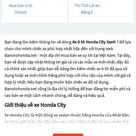
Mua bán ô tô
Thi Thử Lái Xe
Vinfast
Bằng F
Bạn đang tìm kiếm thông tin về dòng
Xe ô tô Honda City Xanh
? Để lựa
chọn cho mình chiếc xe phù hợp nhất hãy đến với trang web
Banotohonda.net - một địa chỉ mua bán xe uy tín tại Việt Nam. Tại đây,
bạn sẽ được cập nhật thông tin giá cả và các mẫu xe mới nhất, đầy đủ
và chính xác nhất, giúp bạn dễ dàng tìm kiếm chiếc xe ô tô đã qua sử
dụng hoặc xe mới chính hãng phù hợp với nhu cầu của mình với giá cả
hợp lý nhất. Nếu bạn đang muốn bán chiếc xe đã sử dụng,
Banotohonda.net cũng là địa chỉ lý tưởng để bạn đăng tin miễn phí và
rao bán xe một cách nhanh chóng, dễ dàng và hiệu quả.
Giới thiệu về xe Honda City
Xe Honda City là một dòng xe sedan thuộc hãng Honda của Nhật Bản.
Xe được giới thiệu lần đầu tiên vào năm 1981 và đã trải qua nhiều thế
hệ khác nhau. Hiện tại, Honda City được sản xuất và bán ra trên khắp
thế giới, bao gồm cả Ấn Độ, Thái Lan, Malaysia, Philippines, Indonesia,