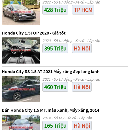
2022 - Số tự động - Xe cũ - Lắp ráp
428 Triệu
TP HCM
Honda City 1.5TOP 2020 - Giá tốt
2020 - Số tự động - Xe cũ - Lắp ráp
395 Triệu
Hà Nội
Honda City RS 1.5 AT 2021 Máy xăng đẹp long lanh
2021 - Số tự động - Xe cũ - Lắp ráp
460 Triệu
Hà Nội
Bán Honda City 1.5 MT, màu Xanh, Máy xăng, 2014
2014 - Số tay - Xe cũ - Lắp ráp
165 Triệu
Hà Nội