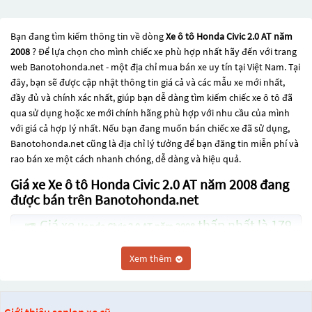
Bạn đang tìm kiếm thông tin về dòng
Xe ô tô Honda Civic 2.0 AT năm
2008
? Để lựa chọn cho mình chiếc xe phù hợp nhất hãy đến với trang
web Banotohonda.net - một địa chỉ mua bán xe uy tín tại Việt Nam. Tại
đây, bạn sẽ được cập nhật thông tin giá cả và các mẫu xe mới nhất,
đầy đủ và chính xác nhất, giúp bạn dễ dàng tìm kiếm chiếc xe ô tô đã
qua sử dụng hoặc xe mới chính hãng phù hợp với nhu cầu của mình
với giá cả hợp lý nhất. Nếu bạn đang muốn bán chiếc xe đã sử dụng,
Banotohonda.net cũng là địa chỉ lý tưởng để bạn đăng tin miễn phí và
rao bán xe một cách nhanh chóng, dễ dàng và hiệu quả.
Giá xe Xe ô tô Honda Civic 2.0 AT năm 2008 đang
được bán trên Banotohonda.net
Giá xe
thấp nhất là 179
Honda Civic 2.0 AT năm 2008
Triệu
Xem thêm
Giá xe
thấp nhất là 155
Honda Civic 1.8 MT năm 2008
Triệu
Các dòng
Xe ô tô Honda Civic 2.0 AT năm 2008
đang trở thành một lựa