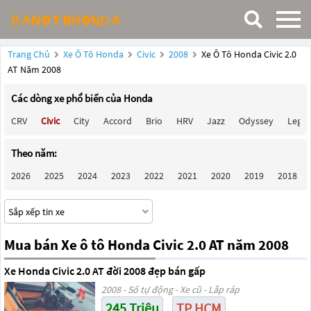
Trang Chủ
Xe Ô Tô Honda
Civic
2008
Xe Ô Tô Honda Civic 2.0
AT Năm 2008
Các dòng xe phổ biến của Honda
CRV
Civic
City
Accord
Brio
HRV
Jazz
Odyssey
Lege
Theo năm:
2026
2025
2024
2023
2022
2021
2020
2019
2018
Mua bán Xe ô tô Honda Civic 2.0 AT năm 2008
Xe Honda Civic 2.0 AT đời 2008 đẹp bán gấp
2008 - Số tự động - Xe cũ - Lắp ráp
245 Triệu
TP HCM