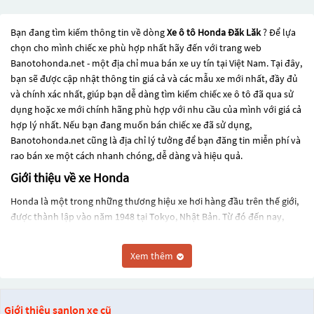
Bạn đang tìm kiếm thông tin về dòng
Xe ô tô Honda Đăk Lăk
? Để lựa
chọn cho mình chiếc xe phù hợp nhất hãy đến với trang web
Banotohonda.net - một địa chỉ mua bán xe uy tín tại Việt Nam. Tại đây,
bạn sẽ được cập nhật thông tin giá cả và các mẫu xe mới nhất, đầy đủ
và chính xác nhất, giúp bạn dễ dàng tìm kiếm chiếc xe ô tô đã qua sử
dụng hoặc xe mới chính hãng phù hợp với nhu cầu của mình với giá cả
hợp lý nhất. Nếu bạn đang muốn bán chiếc xe đã sử dụng,
Banotohonda.net cũng là địa chỉ lý tưởng để bạn đăng tin miễn phí và
rao bán xe một cách nhanh chóng, dễ dàng và hiệu quả.
Giới thiệu về xe Honda
Honda là một trong những thương hiệu xe hơi hàng đầu trên thế giới,
được thành lập vào năm 1948 tại Tokyo, Nhật Bản. Từ đó đến nay,
Honda đã phát triển thành một trong những tập đoàn đa quốc gia lớn
nhất trên thế giới, với hoạt động kinh doanh trong nhiều lĩnh vực, bao
Xem thêm
gồm sản xuất ô tô, xe máy, tàu thủy và các thiết bị công nghệ.
Trong lĩnh vực sản xuất ô tô, Honda được biết đến với những mẫu xe
có chất lượng và độ tin cậy cao, cũng như tính năng vượt trội và thiết
Giới thiệu sanlon xe cũ