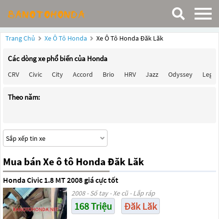
Trang Chủ
Xe Ô Tô Honda
Xe Ô Tô Honda Đăk Lăk
Các dòng xe phổ biến của Honda
CRV
Civic
City
Accord
Brio
HRV
Jazz
Odyssey
Lege
Theo năm:
Mua bán Xe ô tô Honda Đăk Lăk
Honda Civic 1.8 MT 2008 giá cực tốt
2008 - Số tay - Xe cũ - Lắp ráp
168 Triệu
Đăk Lăk