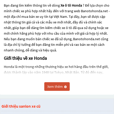
Bạn đang tìm kiếm thông tin về dòng
Xe ô tô Honda
? Để lựa chọn cho
mình chiếc xe phù hợp nhất hãy đến với trang web Banotohonda.net -
một địa chỉ mua bán xe uy tín tại Việt Nam. Tại đây, bạn sẽ được cập
nhật thông tin giá cả và các mẫu xe mới nhất, đầy đủ và chính xác
nhất, giúp bạn dễ dàng tìm kiếm chiếc xe ô tô đã qua sử dụng hoặc xe
mới chính hãng phù hợp với nhu cầu của mình với giá cả hợp lý nhất.
Nếu bạn đang muốn bán chiếc xe đã sử dụng, Banotohonda.net cũng
là địa chỉ lý tưởng để bạn đăng tin miễn phí và rao bán xe một cách
nhanh chóng, dễ dàng và hiệu quả.
Giới thiệu về xe Honda
Honda là một trong những thương hiệu xe hơi hàng đầu trên thế giới,
được thành lập vào năm 1948 tại Tokyo, Nhật Bản. Từ đó đến nay,
Honda đã phát triển thành một trong những tập đoàn đa quốc gia lớn
nhất trên thế giới, với hoạt động kinh doanh trong nhiều lĩnh vực, bao
Xem thêm
gồm sản xuất ô tô, xe máy, tàu thủy và các thiết bị công nghệ.
Trong lĩnh vực sản xuất ô tô, Honda được biết đến với những mẫu xe
có chất lượng và độ tin cậy cao, cũng như tính năng vượt trội và thiết
Giới thiệu sanlon xe cũ
kế tinh tế. Một số mẫu xe nổi tiếng của Honda bao gồm Honda Civic,