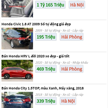
1 Tỷ 165 Triệu
Hà Nội
Honda Civic 1.8 AT 2009 Số tự động giá đẹp
2009 - Số tự động - Xe cũ - Lắp ráp
195 Triệu
Hải Phòng
Bán Honda HRV L đời 2020 xe đẹp - giá tốt
2020 - Số tự động - Xe cũ - Nhập khẩu
469 Triệu
Hải Phòng
Bán Honda City 1.5TOP, màu Xanh, Máy xăng, 2018
2018 - Số tự động - Xe cũ - Lắp ráp
339 Triệu
Hà Nội