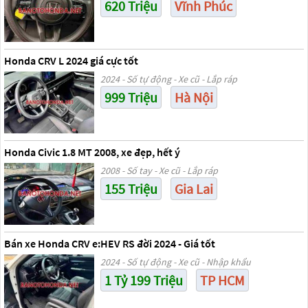
620 Triệu
Vĩnh Phúc
Honda CRV L 2024 giá cực tốt
2024 - Số tự động - Xe cũ - Lắp ráp
999 Triệu
Hà Nội
Honda Civic 1.8 MT 2008, xe đẹp, hết ý
2008 - Số tay - Xe cũ - Lắp ráp
155 Triệu
Gia Lai
Bán xe Honda CRV e:HEV RS đời 2024 - Giá tốt
2024 - Số tự động - Xe cũ - Nhập khẩu
1 Tỷ 199 Triệu
TP HCM