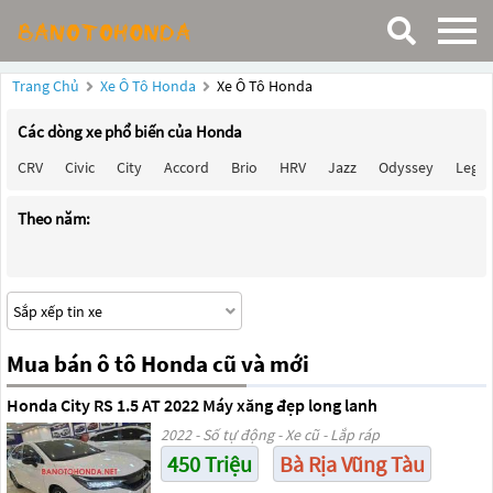
Trang Chủ
Xe Ô Tô Honda
Xe Ô Tô Honda
Các dòng xe phổ biến của Honda
CRV
Civic
City
Accord
Brio
HRV
Jazz
Odyssey
Lege
Theo năm:
Mua bán ô tô Honda cũ và mới
Honda City RS 1.5 AT 2022 Máy xăng đẹp long lanh
2022 - Số tự động - Xe cũ - Lắp ráp
450 Triệu
Bà Rịa Vũng Tàu