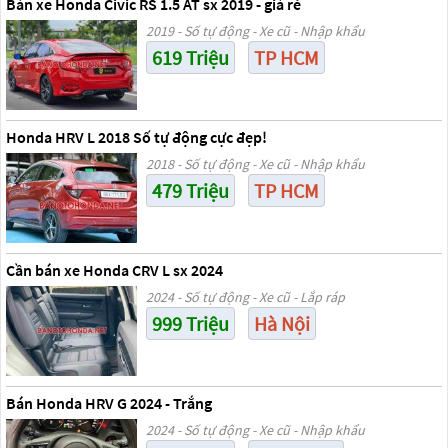
Bán xe Honda Civic RS 1.5 AT sx 2019 - giá rẻ
2019 - Số tự động - Xe cũ - Nhập khẩu
619 Triệu
TP HCM
Honda HRV L 2018 Số tự động cực đẹp!
2018 - Số tự động - Xe cũ - Nhập khẩu
479 Triệu
TP HCM
Cần bán xe Honda CRV L sx 2024
2024 - Số tự động - Xe cũ - Lắp ráp
999 Triệu
Hà Nội
Bán Honda HRV G 2024 - Trắng
2024 - Số tự động - Xe cũ - Nhập khẩu