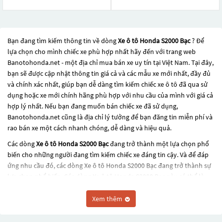
Bạn đang tìm kiếm thông tin về dòng
Xe ô tô Honda S2000 Bạc
? Để
lựa chọn cho mình chiếc xe phù hợp nhất hãy đến với trang web
Banotohonda.net - một địa chỉ mua bán xe uy tín tại Việt Nam. Tại đây,
bạn sẽ được cập nhật thông tin giá cả và các mẫu xe mới nhất, đầy đủ
và chính xác nhất, giúp bạn dễ dàng tìm kiếm chiếc xe ô tô đã qua sử
dụng hoặc xe mới chính hãng phù hợp với nhu cầu của mình với giá cả
hợp lý nhất. Nếu bạn đang muốn bán chiếc xe đã sử dụng,
Banotohonda.net cũng là địa chỉ lý tưởng để bạn đăng tin miễn phí và
rao bán xe một cách nhanh chóng, dễ dàng và hiệu quả.
Các dòng
Xe ô tô Honda S2000 Bạc
đang trở thành một lựa chọn phổ
biến cho những người đang tìm kiếm chiếc xe đáng tin cậy. Và để đáp
ứng nhu cầu đó, các dòng
Xe ô tô Honda S2000 Bạc
đang trở thành sự
lựa chọn phổ biến. Các dòng
Xe ô tô Honda S2000 Bạc
này có thể là
những dòng xe đời cũ đã được nâng cấp, hoặc là các dòng xe mới với
thiết kế hiện đại và công nghệ tiên tiến. Các dòng
Xe ô tô Honda S2000
Xem thêm
Bạc
này đều được kiểm tra và bảo dưỡng kỹ lưỡng để đảm bảo chất
lượng và hiệu suất tốt nhất. Nếu bạn đang tìm kiếm một chiếc xe, hãy