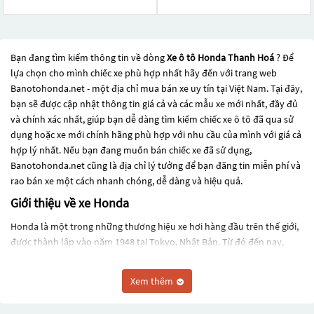
Bạn đang tìm kiếm thông tin về dòng
Xe ô tô Honda Thanh Hoá
? Để
lựa chọn cho mình chiếc xe phù hợp nhất hãy đến với trang web
Banotohonda.net - một địa chỉ mua bán xe uy tín tại Việt Nam. Tại đây,
bạn sẽ được cập nhật thông tin giá cả và các mẫu xe mới nhất, đầy đủ
và chính xác nhất, giúp bạn dễ dàng tìm kiếm chiếc xe ô tô đã qua sử
dụng hoặc xe mới chính hãng phù hợp với nhu cầu của mình với giá cả
hợp lý nhất. Nếu bạn đang muốn bán chiếc xe đã sử dụng,
Banotohonda.net cũng là địa chỉ lý tưởng để bạn đăng tin miễn phí và
rao bán xe một cách nhanh chóng, dễ dàng và hiệu quả.
Giới thiệu về xe Honda
Honda là một trong những thương hiệu xe hơi hàng đầu trên thế giới,
được thành lập vào năm 1948 tại Tokyo, Nhật Bản. Từ đó đến nay,
Honda đã phát triển thành một trong những tập đoàn đa quốc gia lớn
nhất trên thế giới, với hoạt động kinh doanh trong nhiều lĩnh vực, bao
Xem thêm
gồm sản xuất ô tô, xe máy, tàu thủy và các thiết bị công nghệ.
Trong lĩnh vực sản xuất ô tô, Honda được biết đến với những mẫu xe