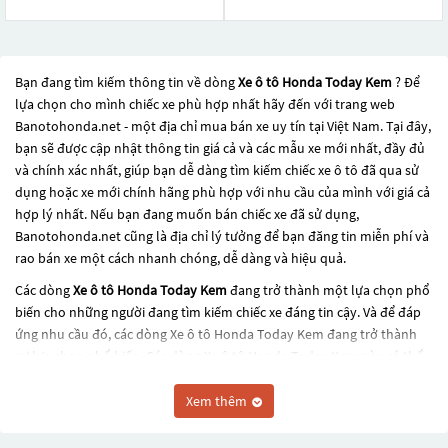
Bạn đang tìm kiếm thông tin về dòng
Xe ô tô Honda Today Kem
? Để
lựa chọn cho mình chiếc xe phù hợp nhất hãy đến với trang web
Banotohonda.net - một địa chỉ mua bán xe uy tín tại Việt Nam. Tại đây,
bạn sẽ được cập nhật thông tin giá cả và các mẫu xe mới nhất, đầy đủ
và chính xác nhất, giúp bạn dễ dàng tìm kiếm chiếc xe ô tô đã qua sử
dụng hoặc xe mới chính hãng phù hợp với nhu cầu của mình với giá cả
hợp lý nhất. Nếu bạn đang muốn bán chiếc xe đã sử dụng,
Banotohonda.net cũng là địa chỉ lý tưởng để bạn đăng tin miễn phí và
rao bán xe một cách nhanh chóng, dễ dàng và hiệu quả.
Các dòng
Xe ô tô Honda Today Kem
đang trở thành một lựa chọn phổ
biến cho những người đang tìm kiếm chiếc xe đáng tin cậy. Và để đáp
ứng nhu cầu đó, các dòng
Xe ô tô Honda Today Kem
đang trở thành
sự lựa chọn phổ biến. Các dòng
Xe ô tô Honda Today Kem
này có thể
là những dòng xe đời cũ đã được nâng cấp, hoặc là các dòng xe mới với
thiết kế hiện đại và công nghệ tiên tiến. Các dòng
Xe ô tô Honda Today
Xem thêm
Kem
này đều được kiểm tra và bảo dưỡng kỹ lưỡng để đảm bảo chất
lượng và hiệu suất tốt nhất. Nếu bạn đang tìm kiếm một chiếc xe, hãy