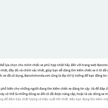
 Để lựa chọn cho mình chiếc xe phù hợp nhất hãy đến với trang web Banotoho
i nhất, đầy đủ và chính xác nhất, giúp bạn dễ dàng tìm kiếm chiếc xe ô tô 
ếc xe đã sử dụng, Banotohonda.net cũng là địa chỉ lý tưởng để bạn đăng tin
phổ biến cho những người đang tìm kiếm chiếc xe đáng tin cậy. Và để đáp 
ày có thể là những dòng xe đời cũ đã được nâng cấp, hoặc là các dòng xe mới
ng để đảm bảo chất lượng và hiệu suất tốt nhất. Nếu bạn đang tìm kiếm mộ
sách của bạn tại
Banotohonda.net
.