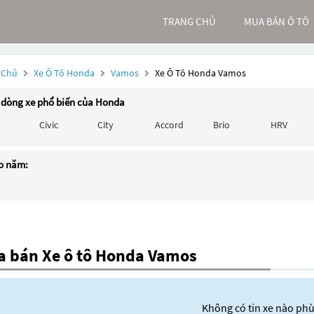
TRANG CHỦ
MUA BÁN Ô TÔ
 Chủ
Xe Ô Tô Honda
Vamos
Xe Ô Tô Honda Vamos
 dòng xe phổ biến của Honda
Civic
City
Accord
Brio
HRV
o năm:
 bán Xe ô tô Honda Vamos
Không có tin xe nào ph