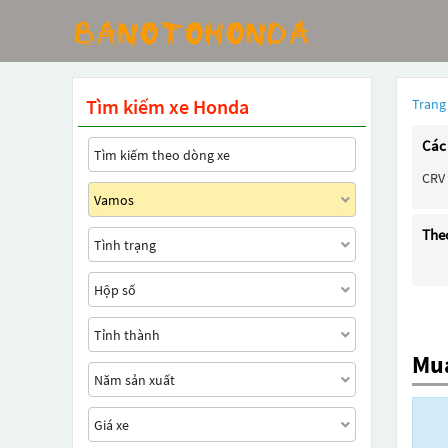
Tìm kiếm xe Honda
Trang
Các
CRV
The
Mua