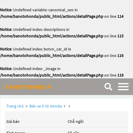
Notice
: Undefined variable: canonical_seo in
/home/banotohonda/public_html/actions/detailPage.php
on line
114
Notice
: Undefined index: descriptions in
/home/banotohonda/public_html/actions/detailPage.php
on line
115
Notice
: Undefined index: botvn_car_id in
/home/banotohonda/public_html/actions/detailPage.php
on line
116
Notice
: Undefined index: _image in
/home/banotohonda/public_html/actions/detailPage.php
on line
116
Trang chủ
Bán xe ô tô Honda
Giá bán
Chỗ ngồi