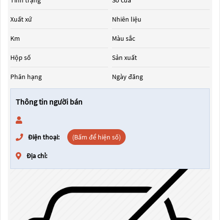
Tình trạng
Số cửa
Xuất xứ
Nhiên liệu
Km
Màu sắc
Hộp số
Sản xuất
Phân hạng
Ngày đăng
Thông tin người bán
Điện thoại:
(Bấm để hiện số)
Địa chỉ: