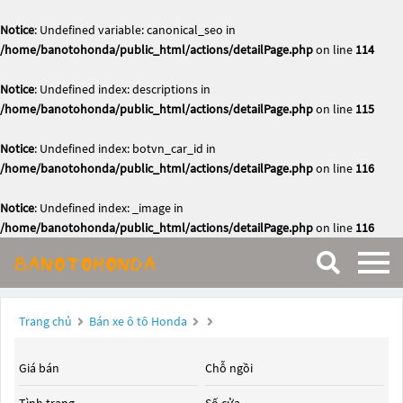
Notice
: Undefined variable: canonical_seo in
/home/banotohonda/public_html/actions/detailPage.php
on line
114
Notice
: Undefined index: descriptions in
/home/banotohonda/public_html/actions/detailPage.php
on line
115
Notice
: Undefined index: botvn_car_id in
/home/banotohonda/public_html/actions/detailPage.php
on line
116
Notice
: Undefined index: _image in
/home/banotohonda/public_html/actions/detailPage.php
on line
116
Trang chủ
Bán xe ô tô Honda
Giá bán
Chỗ ngồi