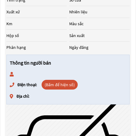
Tình trạng
Số cửa
Xuất xứ
Nhiên liệu
Km
Màu sắc
Hộp số
Sản xuất
Phân hạng
Ngày đăng
Thông tin người bán
Điện thoại:
(Bấm để hiện số)
Địa chỉ: