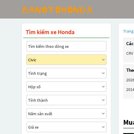
Tìm kiếm xe Honda
Trang
Các
CRV
The
202
201
Mua