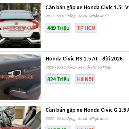
Cần bán gấp xe Honda Civic 1.5L 
2017 - Số tự động - Xe cũ - Nhập khẩu
489 Triệu
TP HCM
Honda Civic RS 1.5 AT - đời 2026
2026 - Số tự động - Xe mới - Nhập khẩu
824 Triệu
Hà Nội
Cần bán gấp xe Honda Civic G 1.5
2023 - Số tự động - Xe cũ - Nhập khẩu