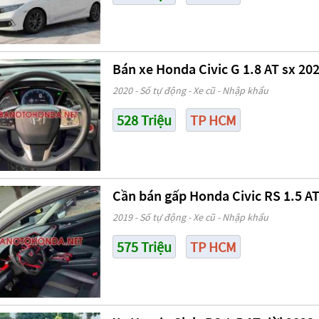
Bán xe Honda Civic G 1.8 AT sx 2020
2020 - Số tự động - Xe cũ - Nhập khẩu
528 Triệu
TP HCM
Cần bán gấp Honda Civic RS 1.5 AT 
2019 - Số tự động - Xe cũ - Nhập khẩu
575 Triệu
TP HCM