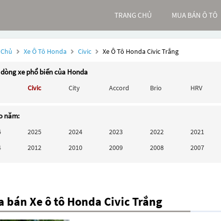
TRANG CHỦ
MUA BÁN Ô TÔ
 Chủ
Xe Ô Tô Honda
Civic
Xe Ô Tô Honda Civic Trắng
 dòng xe phổ biến của Honda
Civic
City
Accord
Brio
HRV
o năm:
6
2025
2024
2023
2022
2021
4
2012
2010
2009
2008
2007
 bán Xe ô tô Honda Civic Trắng