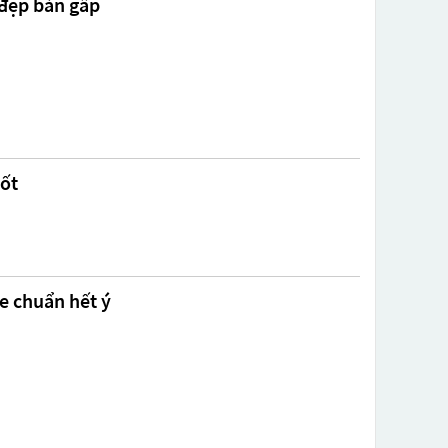
 đẹp bán gấp
tốt
e chuẩn hết ý