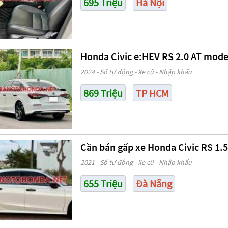
695 Triệu
Hà Nội
Honda Civic e:HEV RS 2.0 AT mode
2024 - Số tự động - Xe cũ - Nhập khẩu
869 Triệu
TP HCM
Cần bán gấp xe Honda Civic RS 1.
2021 - Số tự động - Xe cũ - Nhập khẩu
655 Triệu
Đà Nẵng