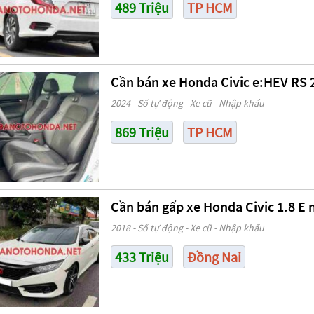
489 Triệu
TP HCM
Cần bán xe Honda Civic e:HEV RS 
2024 - Số tự động - Xe cũ - Nhập khẩu
869 Triệu
TP HCM
Cần bán gấp xe Honda Civic 1.8 E
2018 - Số tự động - Xe cũ - Nhập khẩu
433 Triệu
Đồng Nai