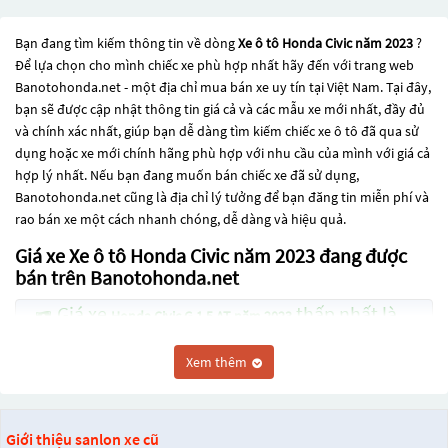
Bạn đang tìm kiếm thông tin về dòng
Xe ô tô Honda Civic năm 2023
?
Để lựa chọn cho mình chiếc xe phù hợp nhất hãy đến với trang web
Banotohonda.net - một địa chỉ mua bán xe uy tín tại Việt Nam. Tại đây,
bạn sẽ được cập nhật thông tin giá cả và các mẫu xe mới nhất, đầy đủ
và chính xác nhất, giúp bạn dễ dàng tìm kiếm chiếc xe ô tô đã qua sử
dụng hoặc xe mới chính hãng phù hợp với nhu cầu của mình với giá cả
hợp lý nhất. Nếu bạn đang muốn bán chiếc xe đã sử dụng,
Banotohonda.net cũng là địa chỉ lý tưởng để bạn đăng tin miễn phí và
rao bán xe một cách nhanh chóng, dễ dàng và hiệu quả.
Giá xe Xe ô tô Honda Civic năm 2023 đang được
bán trên Banotohonda.net
Giá xe
thấp nhất là
Honda Civic G 1.5 AT năm 2023
695 Triệu
Xem thêm
Giá xe
thấp nhất
Honda Civic Typer R 2.0 MT năm 2023
là 2 Tỷ 199 Triệu
Giới thiệu sanlon xe cũ
Giá xe
thấp nhất là
Honda Civic RS 1.5 AT năm 2023