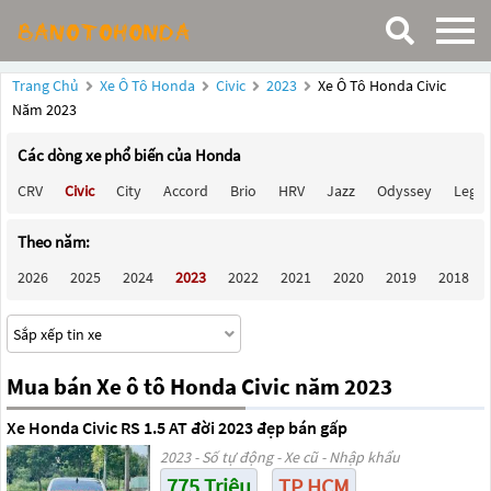
Trang Chủ
Xe Ô Tô Honda
Civic
2023
Xe Ô Tô Honda Civic
Năm 2023
Các dòng xe phổ biến của Honda
CRV
Civic
City
Accord
Brio
HRV
Jazz
Odyssey
Lege
Theo năm:
2026
2025
2024
2023
2022
2021
2020
2019
2018
Mua bán Xe ô tô Honda Civic năm 2023
Xe Honda Civic RS 1.5 AT đời 2023 đẹp bán gấp
2023 - Số tự động - Xe cũ - Nhập khẩu
775 Triệu
TP HCM