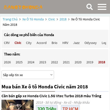
Trang Chủ
Xe Ô Tô Honda
Civic
2018
Xe Ô Tô Honda Civic
Năm 2018
Các dòng xe phổ biến của Honda
CRV
Civic
City
Accord
Brio
HRV
Jazz
Odyssey
Lege
Theo năm:
2026
2025
2024
2023
2022
2021
2020
2019
2018
Mua bán Xe ô tô Honda Civic năm 2018
Cần bán gấp xe Honda Civic 1.5G Vtec Turbo 2018 màu Trắng
2018 - Số tự động - Xe cũ - Nhập khẩu
320 Triệu
TP HCM