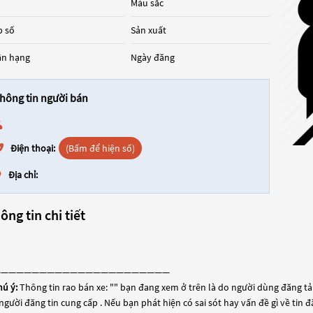
Màu sắc
 số
Sản xuất
ân hạng
Ngày đăng
hông tin người bán
Điện thoại:
(Bấm để hiện số)
Địa chỉ:
ông tin chi tiết
———————————————————————
hú ý:
Thông tin rao bán xe: "
" bạn đang xem ở trên là do người dùng đăng tải 
người đăng tin cung cấp . Nếu bạn phát hiện có sai sót hay vấn đề gì về tin 