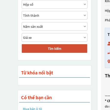
Km
Hộp
Ph
T
Tìm kiếm
Từ khóa nổi bật
Th
—
Có thể bạn cần
* C
do 
Mua bán ô tô