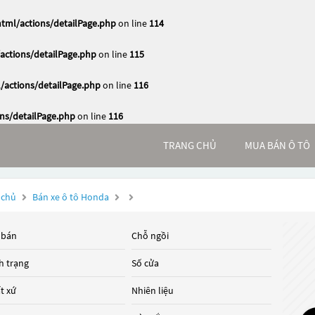
ml/actions/detailPage.php
on line
114
ctions/detailPage.php
on line
115
actions/detailPage.php
on line
116
s/detailPage.php
on line
116
TRANG CHỦ
MUA BÁN Ô TÔ
 chủ
Bán xe ô tô Honda
 bán
Chỗ ngồi
h trạng
Số cửa
t xứ
Nhiên liệu