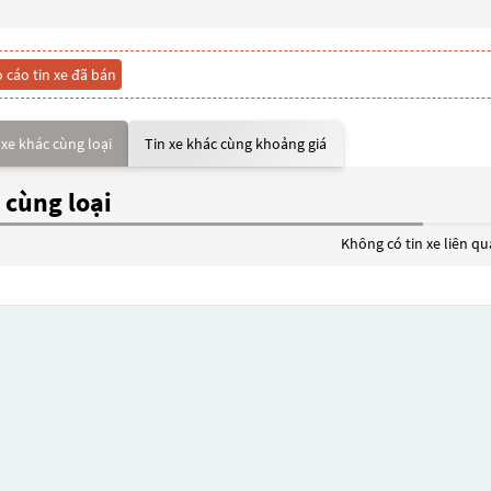
 cáo tin xe đã bán
 xe khác cùng loại
Tin xe khác cùng khoảng giá
 cùng loại
Không có tin xe liên q