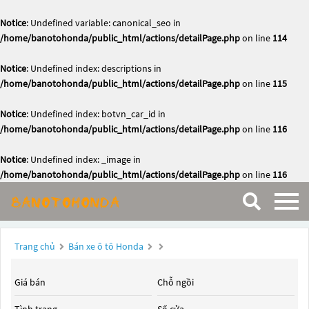
Notice
: Undefined variable: canonical_seo in
/home/banotohonda/public_html/actions/detailPage.php
on line
114
Notice
: Undefined index: descriptions in
/home/banotohonda/public_html/actions/detailPage.php
on line
115
Notice
: Undefined index: botvn_car_id in
/home/banotohonda/public_html/actions/detailPage.php
on line
116
Notice
: Undefined index: _image in
/home/banotohonda/public_html/actions/detailPage.php
on line
116
Trang chủ
Bán xe ô tô Honda
Giá bán
Chỗ ngồi