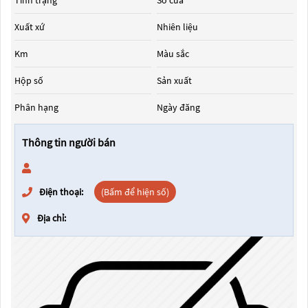
Tình trạng
Số cửa
Xuất xứ
Nhiên liệu
Km
Màu sắc
Hộp số
Sản xuất
Phân hạng
Ngày đăng
Thông tin người bán
Điện thoại:
(Bấm để hiện số)
Địa chỉ: