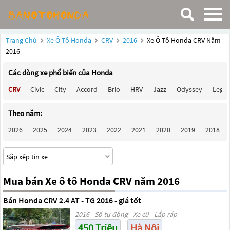
Trang Chủ
Xe Ô Tô Honda
CRV
2016
Xe Ô Tô Honda CRV Năm
2016
Các dòng xe phổ biến của Honda
CRV
Civic
City
Accord
Brio
HRV
Jazz
Odyssey
Lege
Theo năm:
2026
2025
2024
2023
2022
2021
2020
2019
2018
Mua bán Xe ô tô Honda CRV năm 2016
Bán Honda CRV 2.4 AT - TG 2016 - giá tốt
2016 - Số tự động - Xe cũ - Lắp ráp
450 Triệu
Hà Nội