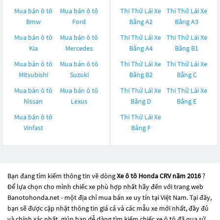
Mua bán ô tô
Mua bán ô tô
Thi Thử Lái Xe
Thi Thử Lái Xe
Bmw
Ford
Bằng A2
Bằng A3
Mua bán ô tô
Mua bán ô tô
Thi Thử Lái Xe
Thi Thử Lái Xe
Kia
Mercedes
Bằng A4
Bằng B1
Mua bán ô tô
Mua bán ô tô
Thi Thử Lái Xe
Thi Thử Lái Xe
Mitsubishi
Suzuki
Bằng B2
Bằng C
Mua bán ô tô
Mua bán ô tô
Thi Thử Lái Xe
Thi Thử Lái Xe
Nissan
Lexus
Bằng D
Bằng E
Mua bán ô tô
Thi Thử Lái Xe
Vinfast
Bằng F
Bạn đang tìm kiếm thông tin về dòng
Xe ô tô Honda CRV năm 2016
?
Để lựa chọn cho mình chiếc xe phù hợp nhất hãy đến với trang web
Banotohonda.net - một địa chỉ mua bán xe uy tín tại Việt Nam. Tại đây,
bạn sẽ được cập nhật thông tin giá cả và các mẫu xe mới nhất, đầy đủ
và chính xác nhất, giúp bạn dễ dàng tìm kiếm chiếc xe ô tô đã qua sử