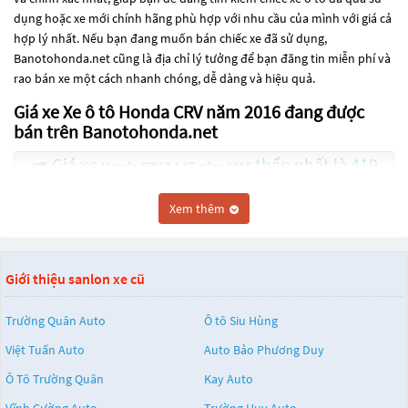
dụng hoặc xe mới chính hãng phù hợp với nhu cầu của mình với giá cả
hợp lý nhất. Nếu bạn đang muốn bán chiếc xe đã sử dụng,
Banotohonda.net cũng là địa chỉ lý tưởng để bạn đăng tin miễn phí và
rao bán xe một cách nhanh chóng, dễ dàng và hiệu quả.
Giá xe Xe ô tô Honda CRV năm 2016 đang được
bán trên Banotohonda.net
Giá xe
thấp nhất là 419
Honda CRV 2.4 AT năm 2016
Triệu
Xem thêm
Giá xe
thấp nhất là 465
Honda CRV 2.0 AT năm 2016
Triệu
Giới thiệu sanlon xe cũ
Giá xe
thấp nhất là
Honda CRV 2.4 AT - TG năm 2016
450 Triệu
Trường Quân Auto
Ô tô Siu Hùng
Các dòng
Xe ô tô Honda CRV năm 2016
đang trở thành một lựa chọn
Việt Tuấn Auto
Auto Bảo Phương Duy
phổ biến cho những người đang tìm kiếm chiếc xe đáng tin cậy. Và để
đáp ứng nhu cầu đó, các dòng
Xe ô tô Honda CRV năm 2016
đang trở
Ô Tô Trường Quân
Kay Auto
thành sự lựa chọn phổ biến. Các dòng
Xe ô tô Honda CRV năm 2016