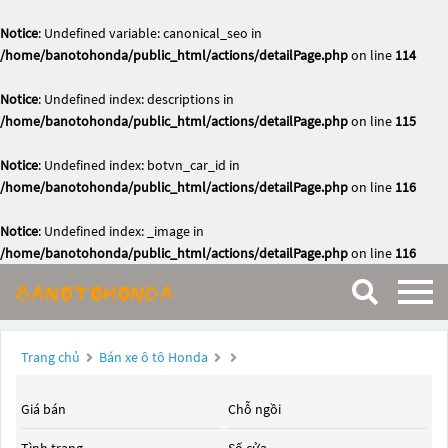
Notice
: Undefined variable: canonical_seo in
/home/banotohonda/public_html/actions/detailPage.php
on line
114
Notice
: Undefined index: descriptions in
/home/banotohonda/public_html/actions/detailPage.php
on line
115
Notice
: Undefined index: botvn_car_id in
/home/banotohonda/public_html/actions/detailPage.php
on line
116
Notice
: Undefined index: _image in
/home/banotohonda/public_html/actions/detailPage.php
on line
116
Trang chủ
Bán xe ô tô Honda
Giá bán
Chỗ ngồi