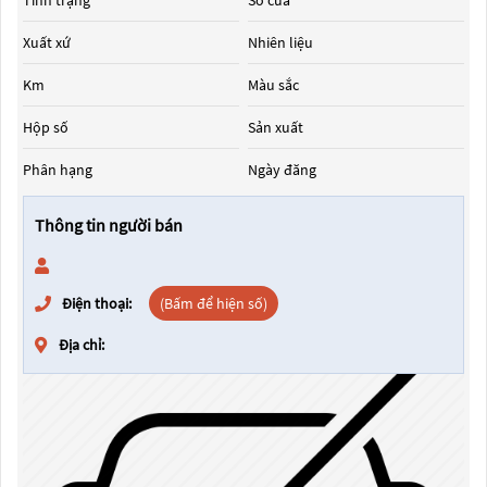
Tình trạng
Số cửa
Xuất xứ
Nhiên liệu
Km
Màu sắc
Hộp số
Sản xuất
Phân hạng
Ngày đăng
Thông tin người bán
Điện thoại:
(Bấm để hiện số)
Địa chỉ: