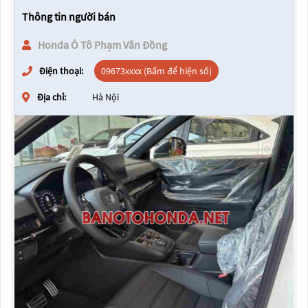
Thông tin người bán
Honda Ô Tô Phạm Văn Đồng
Điện thoại:
09673xxxx (Bấm để hiện số)
Địa chỉ:
Hà Nội