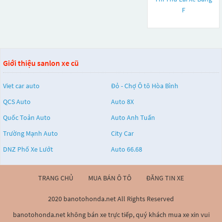
F
Giới thiệu sanlon xe cũ
Viet car auto
Đỏ - Chợ Ô tô Hòa Bình
QCS Auto
Auto 8X
Quốc Toản Auto
Auto Anh Tuấn
Trường Mạnh Auto
City Car
DNZ Phố Xe Lướt
Auto 66.68
TRANG CHỦ
MUA BÁN Ô TÔ
ĐĂNG TIN XE
2020 banotohonda.net All Rights Reserved
banotohonda.net không bán xe trực tiếp, quý khách mua xe xin vui