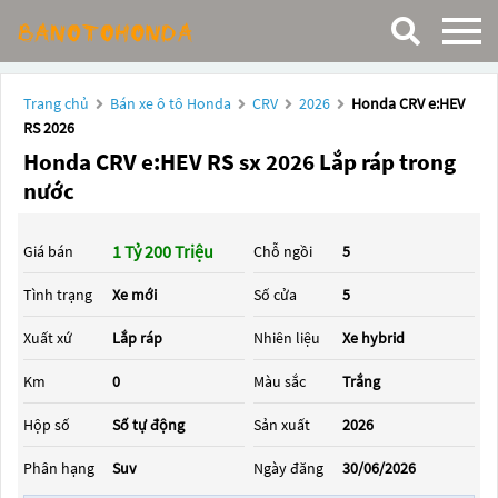
Trang chủ
Bán xe ô tô Honda
CRV
2026
Honda CRV e:HEV
RS 2026
Honda CRV e:HEV RS sx 2026 Lắp ráp trong
nước
1 Tỷ 200 Triệu
Giá bán
Chỗ ngồi
5
Tình trạng
Xe mới
Số cửa
5
Xuất xứ
Lắp ráp
Nhiên liệu
Xe hybrid
Km
0
Màu sắc
Trắng
Hộp số
Số tự động
Sản xuất
2026
Phân hạng
Suv
Ngày đăng
30/06/2026