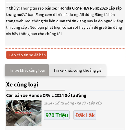
————————————————————————
* Chú ý:
Thông tin rao bán xe: "
Honda CRV e:HEV RS sx 2026 Lắp ráp
trong nước
" bạn đang xem ở trên là do người dùng đăng tải lên
trang web. Mọi thông tin liên quan tới tin đăng này là do người đăng
tin cung cấp . Nếu bạn phát hiện có sai sót hay vấn đề gì về tin đăng
xin hãy thông báo cho chúng tôi
Báo cáo tin xe đã bán
Tin xe khác cùng loại
Tin xe khác cùng khoảng giá
Xe cùng loại
Cần bán xe Honda CRV L 2024 Số tự động
2024 - Số tự động - Xe cũ - Lắp ráp
970 Triệu
Đăk Lăk