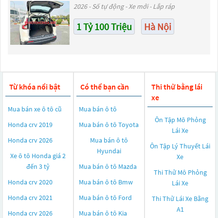
2026 - Số tự động - Xe mới - Lắp ráp
1 Tỷ 100 Triệu
Hà Nội
Từ khóa nổi bật
Có thể bạn cần
Thi thử bằng lái
xe
Mua bán xe ô tô cũ
Mua bán ô tô
Ôn Tập Mô Phỏng
Honda crv 2019
Mua bán ô tô
Toyota
Lái Xe
Honda crv 2026
Mua bán ô tô
Ôn Tập Lý Thuyết Lái
Hyundai
Xe ô tô Honda giá 2
Xe
đến 3 tỷ
Mua bán ô tô
Mazda
Thi Thử Mô Phỏng
Honda crv 2020
Mua bán ô tô
Bmw
Lái Xe
Honda crv 2021
Mua bán ô tô
Ford
Thi Thử Lái Xe Bằng
A1
Honda crv 2026
Mua bán ô tô
Kia