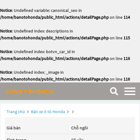
Notice
: Undefined variable: canonical_seo in
/home/banotohonda/public_html/actions/detailPage.php
on line
114
Notice
: Undefined index: descriptions in
/home/banotohonda/public_html/actions/detailPage.php
on line
115
Notice
: Undefined index: botvn_car_id in
/home/banotohonda/public_html/actions/detailPage.php
on line
116
Notice
: Undefined index: _image in
/home/banotohonda/public_html/actions/detailPage.php
on line
116
Trang chủ
Bán xe ô tô Honda
Giá bán
Chỗ ngồi