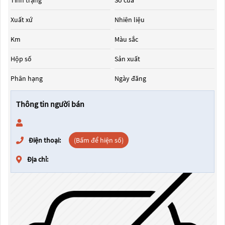
Tình trạng
Số cửa
Xuất xứ
Nhiên liệu
Km
Màu sắc
Hộp số
Sản xuất
Phân hạng
Ngày đăng
Thông tin người bán
Điện thoại:
(Bấm để hiện số)
Địa chỉ: