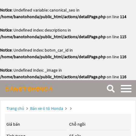
Notice
: Undefined variable: canonical_seo in
/home/banotohonda/public_html/actions/detailPage.php
on line
114
Notice
: Undefined index: descriptions in
/home/banotohonda/public_html/actions/detailPage.php
on line
115
Notice
: Undefined index: botvn_car_id in
/home/banotohonda/public_html/actions/detailPage.php
on line
116
Notice
: Undefined index: _image in
/home/banotohonda/public_html/actions/detailPage.php
on line
116
Trang chủ
Bán xe ô tô Honda
Giá bán
Chỗ ngồi