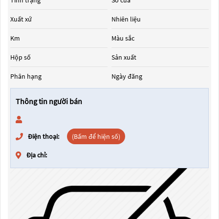
Tình trạng
Số cửa
Xuất xứ
Nhiên liệu
Km
Màu sắc
Hộp số
Sản xuất
Phân hạng
Ngày đăng
Thông tin người bán
Điện thoại:
(Bấm để hiện số)
Địa chỉ: